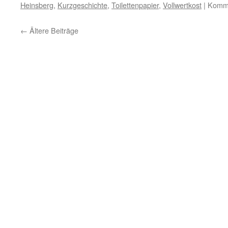
Heinsberg
,
Kurzgeschichte
,
Toilettenpapier
,
Vollwertkost
|
Komme
←
Ältere Beiträge