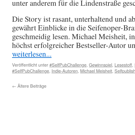
unter anderem für die Lindenstraße gesc
Die Story ist rasant, unterhaltend und 
gewährt Einblicke in die Seifenoper-Bra
geschmeidig lesen. Michael Meisheit, in
höchst erfolgreicher Bestseller-Autor u
weiterlesen...
Veröffentlicht unter
#SelfPubChallenge
,
Gewinnspiel
,
Lesestoff
,
#SelfPubChallenge
,
Indie-Autoren
,
Michael Meisheit
,
Selfpublis
←
Ältere Beiträge