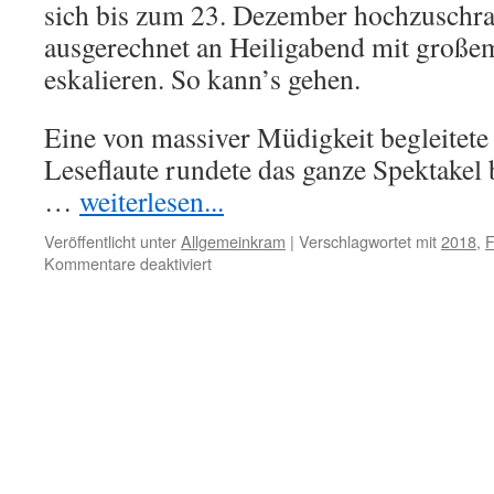
sich bis zum 23. Dezember hochzuschr
ausgerechnet an Heiligabend mit groß
eskalieren. So kann’s gehen.
Eine von massiver Müdigkeit begleitete
Leseflaute rundete das ganze Spektakel 
…
weiterlesen...
Veröffentlicht unter
Allgemeinkram
|
Verschlagwortet mit
2018
,
F
für
Kommentare deaktiviert
Auf
ein
Neues.