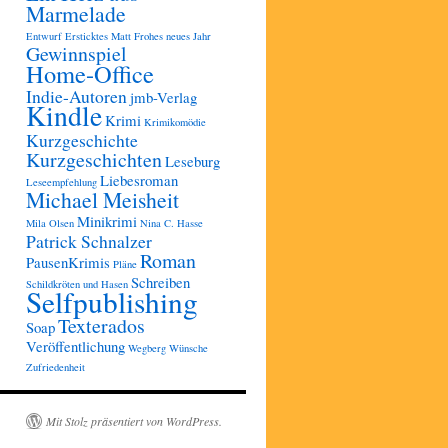
Marmelade
Entwurf
Ersticktes Matt
Frohes neues Jahr
Gewinnspiel
Home-Office
Indie-Autoren
jmb-Verlag
Kindle
Krimi
Krimikomödie
Kurzgeschichte
Kurzgeschichten
Leseburg
Liebesroman
Leseempfehlung
Michael Meisheit
Minikrimi
Mila Olsen
Nina C. Hasse
Patrick Schnalzer
Roman
PausenKrimis
Pläne
Schreiben
Schildkröten und Hasen
Selfpublishing
Texterados
Soap
Veröffentlichung
Wegberg
Wünsche
Zufriedenheit
Mit Stolz präsentiert von WordPress.