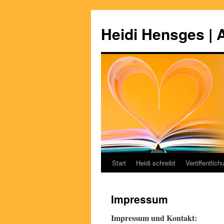
Zum
Inhalt
Heidi Hensges | 
springen
Start
Heidi schreibt
Veröffentlich
Impressum
Impressum und Kontakt: