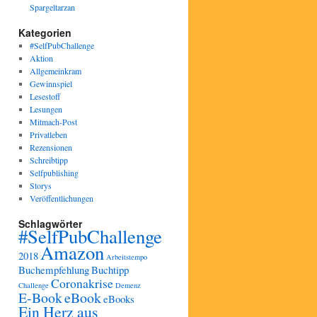
Spargeltarzan
Kategorien
#SelfPubChallenge
Aktion
Allgemeinkram
Gewinnspiel
Lesestoff
Lesungen
Mitmach-Post
Privatleben
Rezensionen
Schreibtipp
Selfpublishing
Storys
Veröffentlichungen
Schlagwörter
#SelfPubChallenge
Amazon
2018
Arbeitstempo
Buchempfehlung
Buchtipp
Coronakrise
Challenge
Demenz
E-Book
eBook
eBooks
Ein Herz aus