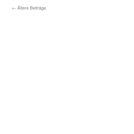
G
←
Ältere Beiträge
e
G