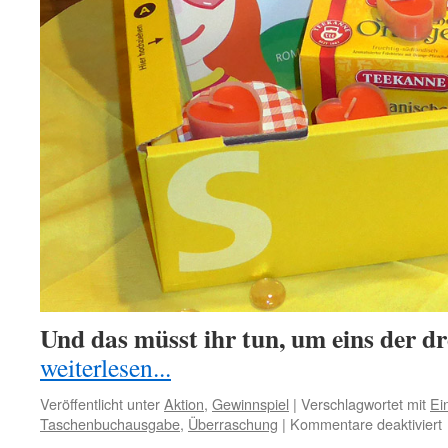
Und das müsst ihr tun, um eins der d
weiterlesen...
Veröffentlicht unter
Aktion
,
Gewinnspiel
|
Verschlagwortet mit
Ei
f
Taschenbuchausgabe
,
Überraschung
|
Kommentare deaktiviert
E