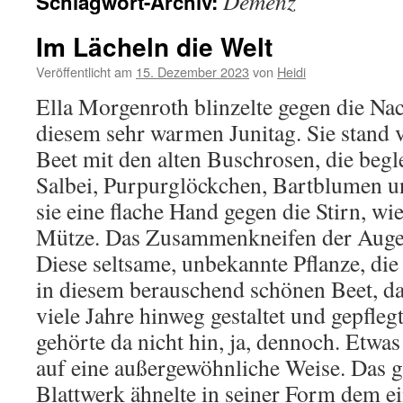
Demenz
Schlagwort-Archiv:
Im Lächeln die Welt
Veröffentlicht am
15. Dezember 2023
von
Heidi
Ella Morgenroth blinzelte gegen die Na
diesem sehr warmen Junitag. Sie stand
Beet mit den alten Buschrosen, die begl
Salbei, Purpurglöckchen, Bartblumen u
sie eine flache Hand gegen die Stirn, wi
Mütze. Das Zusammenkneifen der Augen 
Diese seltsame, unbekannte Pflanze, di
in diesem berauschend schönen Beet, da
viele Jahre hinweg gestaltet und gepflegt
gehörte da nicht hin, ja, dennoch. Etwas
auf eine außergewöhnliche Weise. Das 
Blattwerk ähnelte in seiner Form dem e