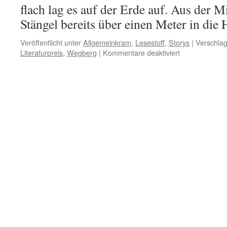
flach lag es auf der Erde auf. Aus der Mi
Stängel bereits über einen Meter in di
Veröffentlicht unter
Allgemeinkram
,
Lesestoff
,
Storys
|
Verschlag
für
Literaturpreis
,
Wegberg
|
Kommentare deaktiviert
Im
Lächeln
die
Welt