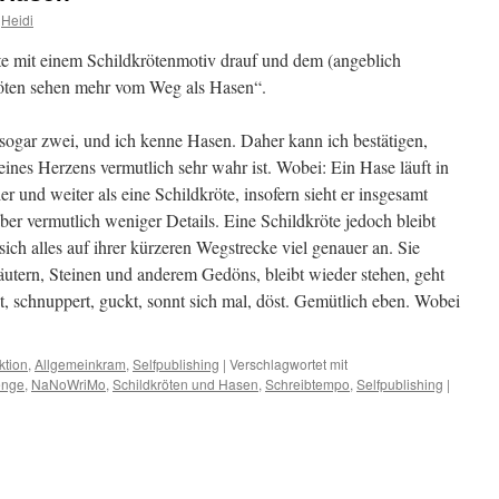
Heidi
te mit einem Schildkrötenmotiv drauf und dem (angeblich
röten sehen mehr vom Weg als Hasen“.
 sogar zwei, und ich kenne Hasen. Daher kann ich bestätigen,
ines Herzens vermutlich sehr wahr ist. Wobei: Ein Hase läuft in
er und weiter als eine Schildkröte, insofern sieht er insgesamt
er vermutlich weniger Details. Eine Schildkröte jedoch bleibt
sich alles auf ihrer kürzeren Wegstrecke viel genauer an. Sie
äutern, Steinen und anderem Gedöns, bleibt wieder stehen, geht
sst, schnuppert, guckt, sonnt sich mal, döst. Gemütlich eben. Wobei
ktion
,
Allgemeinkram
,
Selfpublishing
|
Verschlagwortet mit
enge
,
NaNoWriMo
,
Schildkröten und Hasen
,
Schreibtempo
,
Selfpublishing
|