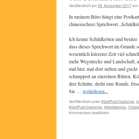
Veröffentlicht am
29. November 2017
von
In meinem Büro hängt eine Postkar
chinesischen) Sprichwort „Schildk
Ich kenne Schildkröten und besitze
dass dieses Sprichwort im Grunde se
wesentlich kürzerer Zeit viel schnell
mehr Wegstrecke und Landschaft, ab
mal hier, mal dort stehen und guckt 
schnuppert an einzelnen Blüten, Kr
drei Schritte, dreht eine Runde, fri
Sie …
weiterlesen...
Veröffentlicht unter
#SelfPubChallenge
,
A
#SelfPubChallenge
,
Arbeitstempo
,
Chall
für
Kommentare deaktiviert
Von
Schildkröten
und
Hasen