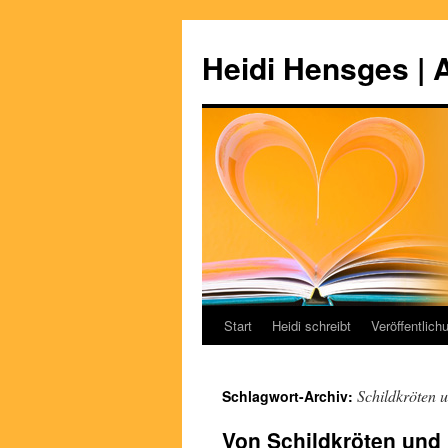
Zum
Inhalt
Heidi Hensges | 
springen
Start
Heidi schreibt
Veröffentlich
Schildkröten 
Schlagwort-Archiv:
Von Schildkröten und