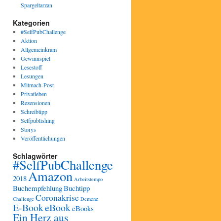
Spargeltarzan
Kategorien
#SelfPubChallenge
Aktion
Allgemeinkram
Gewinnspiel
Lesestoff
Lesungen
Mitmach-Post
Privatleben
Rezensionen
Schreibtipp
Selfpublishing
Storys
Veröffentlichungen
Schlagwörter
#SelfPubChallenge
Amazon
2018
Arbeitstempo
Buchempfehlung
Buchtipp
Coronakrise
Challenge
Demenz
E-Book
eBook
eBooks
Ein Herz aus