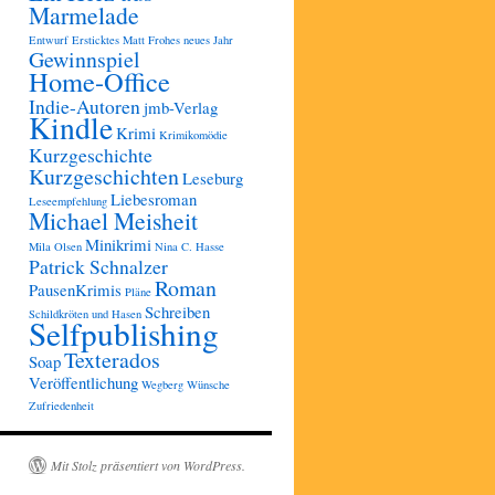
Marmelade
Entwurf
Ersticktes Matt
Frohes neues Jahr
Gewinnspiel
Home-Office
Indie-Autoren
jmb-Verlag
Kindle
Krimi
Krimikomödie
Kurzgeschichte
Kurzgeschichten
Leseburg
Liebesroman
Leseempfehlung
Michael Meisheit
Minikrimi
Mila Olsen
Nina C. Hasse
Patrick Schnalzer
Roman
PausenKrimis
Pläne
Schreiben
Schildkröten und Hasen
Selfpublishing
Texterados
Soap
Veröffentlichung
Wegberg
Wünsche
Zufriedenheit
Mit Stolz präsentiert von WordPress.