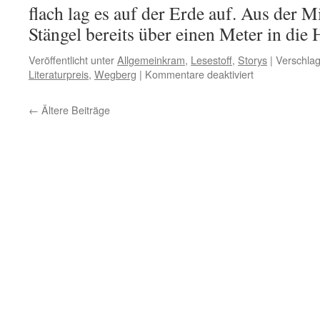
flach lag es auf der Erde auf. Aus der Mi
Stängel bereits über einen Meter in di
Veröffentlicht unter
Allgemeinkram
,
Lesestoff
,
Storys
|
Verschlag
für
Literaturpreis
,
Wegberg
|
Kommentare deaktiviert
Im
Lächeln
←
Ältere Beiträge
die
Welt