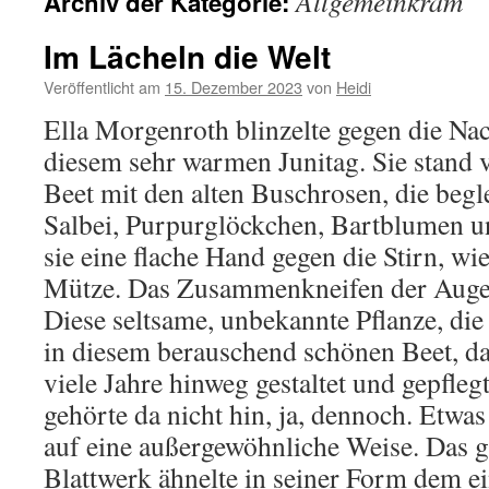
Allgemeinkram
Archiv der Kategorie:
Im Lächeln die Welt
Veröffentlicht am
15. Dezember 2023
von
Heidi
Ella Morgenroth blinzelte gegen die Na
diesem sehr warmen Junitag. Sie stand
Beet mit den alten Buschrosen, die begl
Salbei, Purpurglöckchen, Bartblumen u
sie eine flache Hand gegen die Stirn, wi
Mütze. Das Zusammenkneifen der Augen 
Diese seltsame, unbekannte Pflanze, di
in diesem berauschend schönen Beet, da
viele Jahre hinweg gestaltet und gepflegt
gehörte da nicht hin, ja, dennoch. Etwas
auf eine außergewöhnliche Weise. Das 
Blattwerk ähnelte in seiner Form dem e