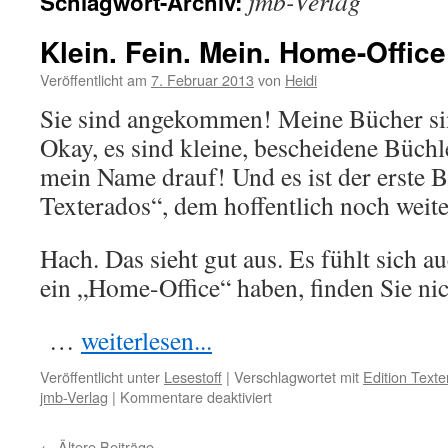
jmb-Verlag
Schlagwort-Archiv:
Klein. Fein. Mein. Home-Office 
Veröffentlicht am
7. Februar 2013
von
Heidi
Sie sind angekommen! Meine Bücher 
Okay, es sind kleine, bescheidene Büchle
mein Name drauf! Und es ist der erste 
Texterados“, dem hoffentlich noch weite
Hach. Das sieht gut aus. Es fühlt sich au
ein „Home-Office“ haben, finden Sie ni
…
weiterlesen...
Veröffentlicht unter
Lesestoff
|
Verschlagwortet mit
Edition Text
für
jmb-Verlag
|
Kommentare deaktiviert
Klein.
Fein.
←
Ältere Beiträge