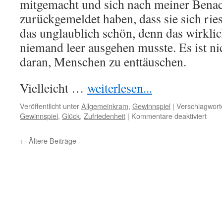
mitgemacht und sich nach meiner Bena
zurückgemeldet haben, dass sie sich ries
das unglaublich schön, denn das wirklich
niemand leer ausgehen musste. Es ist 
daran, Menschen zu enttäuschen.
Vielleicht …
weiterlesen...
Veröffentlicht unter
Allgemeinkram
,
Gewinnspiel
|
Verschlagwort
für
Gewinnspiel
,
Glück
,
Zufriedenheit
|
Kommentare deaktiviert
Gro
Freu
←
Ältere Beiträge
übera
;)