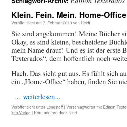
Edition Texterados
Schlagwort-Archiv:
Klein. Fein. Mein. Home-Office 
Veröffentlicht am
7. Februar 2013
von
Heidi
Sie sind angekommen! Meine Bücher 
Okay, es sind kleine, bescheidene Büchle
mein Name drauf! Und es ist der erste 
Texterados“, dem hoffentlich noch weite
Hach. Das sieht gut aus. Es fühlt sich au
ein „Home-Office“ haben, finden Sie ni
…
weiterlesen...
Veröffentlicht unter
Lesestoff
|
Verschlagwortet mit
Edition Text
für
jmb-Verlag
|
Kommentare deaktiviert
Klein.
Fein.