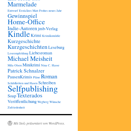
Marmelade
Entwurf
Ersticktes Matt
Frohes neues Jahr
Gewinnspiel
Home-Office
Indie-Autoren
jmb-Verlag
Kindle
Krimi
Krimikomödie
Kurzgeschichte
Kurzgeschichten
Leseburg
Liebesroman
Leseempfehlung
Michael Meisheit
Minikrimi
Mila Olsen
Nina C. Hasse
Patrick Schnalzer
Roman
PausenKrimis
Pläne
Schreiben
Schildkröten und Hasen
Selfpublishing
Texterados
Soap
Veröffentlichung
Wegberg
Wünsche
Zufriedenheit
Mit Stolz präsentiert von WordPress.