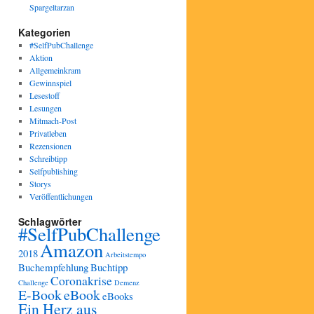
Spargeltarzan
Kategorien
#SelfPubChallenge
Aktion
Allgemeinkram
Gewinnspiel
Lesestoff
Lesungen
Mitmach-Post
Privatleben
Rezensionen
Schreibtipp
Selfpublishing
Storys
Veröffentlichungen
Schlagwörter
#SelfPubChallenge
Amazon
2018
Arbeitstempo
Buchempfehlung
Buchtipp
Coronakrise
Challenge
Demenz
E-Book
eBook
eBooks
Ein Herz aus