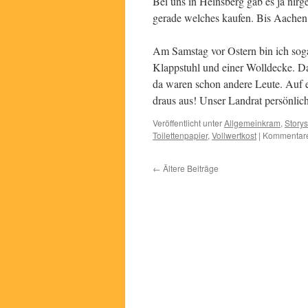
Bei uns in Heinsberg gab es ja nirg
gerade welches kaufen. Bis Aachen s
Am Samstag vor Ostern bin ich so
Klappstuhl und einer Wolldecke. Da
da waren schon andere Leute. Auf ei
draus aus! Unser Landrat persönli
Veröffentlicht unter
Allgemeinkram
,
Storys
Toilettenpapier
,
Vollwertkost
|
Kommentare 
←
Ältere Beiträge