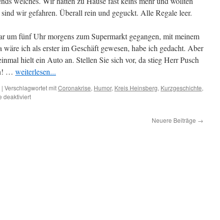
ends welches. Wir hatten zu Hause fast keins mehr und wollten
ind wir gefahren. Überall rein und geguckt. Alle Regale leer.
gar um fünf Uhr morgens zum Supermarkt gegangen, mit meinem
 wäre ich als erster im Geschäft gewesen, habe ich gedacht. Aber
nmal hielt ein Auto an. Stellen Sie sich vor, da stieg Herr Pusch
ch! …
weiterlesen...
|
Verschlagwortet mit
Coronakrise
,
Humor
,
Kreis Heinsberg
,
Kurzgeschichte
,
für
deaktiviert
Toast
Corona
Neuere Beiträge
→