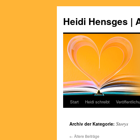
Zum
Inhalt
Heidi Hensges | 
springen
Start
Heidi schreibt
Veröffentlich
Storys
Archiv der Kategorie:
←
Ältere Beiträge