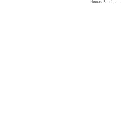
Neuere Beiträge
→
ag
2