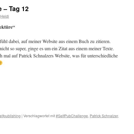
 – Tag 12
Heidi
Lektüre“
fühl dabei, auf meiner Website aus einem Buch zu zitieren.
 nicht so super, ginge es um ein Zitat aus einem meiner Texte.
h mal auf Patrick Schnalzers Website, was für unterschiedliche
elfpublishing
|
Verschlagwortet mit
#SelfPubChallenge
,
Patrick Schnalzer
,
r
ie
SelfPubChallenge