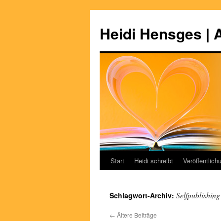
Zum
Inhalt
Heidi Hensges | 
springen
Start
Heidi schreibt
Veröffentlich
Selfpublishing
Schlagwort-Archiv:
←
Ältere Beiträge