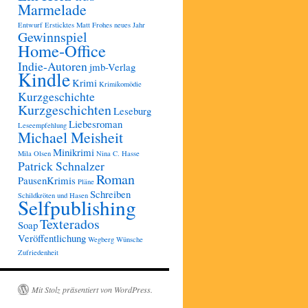
Marmelade
Entwurf
Ersticktes Matt
Frohes neues Jahr
Gewinnspiel
Home-Office
Indie-Autoren
jmb-Verlag
Kindle
Krimi
Krimikomödie
Kurzgeschichte
Kurzgeschichten
Leseburg
Liebesroman
Leseempfehlung
Michael Meisheit
Minikrimi
Mila Olsen
Nina C. Hasse
Patrick Schnalzer
Roman
PausenKrimis
Pläne
Schreiben
Schildkröten und Hasen
Selfpublishing
Texterados
Soap
Veröffentlichung
Wegberg
Wünsche
Zufriedenheit
Mit Stolz präsentiert von WordPress.