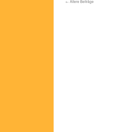
←
Ältere Beiträge
–
T
1