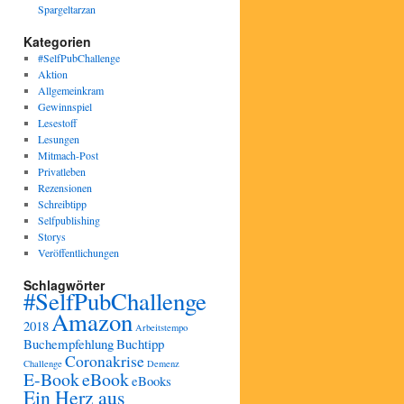
Spargeltarzan
Kategorien
#SelfPubChallenge
Aktion
Allgemeinkram
Gewinnspiel
Lesestoff
Lesungen
Mitmach-Post
Privatleben
Rezensionen
Schreibtipp
Selfpublishing
Storys
Veröffentlichungen
Schlagwörter
#SelfPubChallenge
Amazon
2018
Arbeitstempo
Buchempfehlung
Buchtipp
Coronakrise
Challenge
Demenz
E-Book
eBook
eBooks
Ein Herz aus