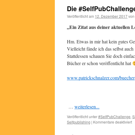
Die #SelfPubChallenge
Veröffentlicht am
12. Dezember 2017
von
„Ein Zitat aus deiner aktuellen 
Hm. Etwas in mir hat kein gutes Ge
Vielleicht fände ich das selbst auch
Stattdessen schauen Sie doch einfac
Bücher er schon veröffentlicht hat
www.patrickschnalzer.com/buecher
…
weiterlesen...
Veröffentlicht unter
#SelfPubChallenge
,
S
fü
Selfpublishing
|
Kommentare deaktiviert
D
#