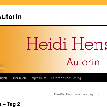
Autorin
ungen
Über mich
Impressum
Datenschutzerklärung
Die #SelfPubChallenge – Tag 3
→
 – Tag 2