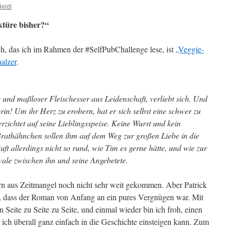
eidi
ektüre bisher?“
h, das ich im Rahmen der #SelfPubChallenge lese, ist
„Veggie-
alzer
.
und maßloser Fleischesser aus Leidenschaft, verliebt sich. Und
rin! Um ihr Herz zu erobern, hat er sich selbst eine schwer zu
erzichtet auf seine Lieblingsspeise. Keine Wurst und kein
 Brathähnchen sollen ihm auf dem Weg zur großen Liebe in die
t allerdings nicht so rund, wie Tim es gerne hätte, und wie zur
vale zwischen ihn und seine Angebetete.
tern aus Zeitmangel noch nicht sehr weit gekommen. Aber Patrick
ig, dass der Roman von Anfang an ein pures Vergnügen war. Mit
 Seite zu Seite zu Seite, und einmal wieder bin ich froh, einen
 ich überall ganz einfach in die Geschichte einsteigen kann. Zum