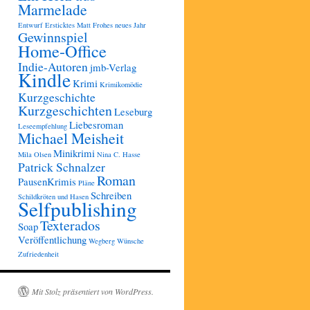
Marmelade
Entwurf
Ersticktes Matt
Frohes neues Jahr
Gewinnspiel
Home-Office
Indie-Autoren
jmb-Verlag
Kindle
Krimi
Krimikomödie
Kurzgeschichte
Kurzgeschichten
Leseburg
Liebesroman
Leseempfehlung
Michael Meisheit
Minikrimi
Mila Olsen
Nina C. Hasse
Patrick Schnalzer
Roman
PausenKrimis
Pläne
Schreiben
Schildkröten und Hasen
Selfpublishing
Texterados
Soap
Veröffentlichung
Wegberg
Wünsche
Zufriedenheit
Mit Stolz präsentiert von WordPress.