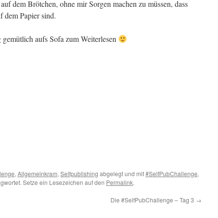
i auf dem Brötchen, ohne mir Sorgen machen zu müssen, dass
uf dem Papier sind.
ig gemütlich aufs Sofa zum Weiterlesen
lenge
,
Allgemeinkram
,
Selfpublishing
abgelegt und mit
#SelfPubChallenge
,
gwortet. Setze ein Lesezeichen auf den
Permalink
.
Die #SelfPubChallenge – Tag 3
→