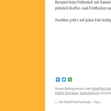
Beispiel beim Frühstück mit Salam
plötzlich Kaffee- und Fettflecken a
Nachher geht’s auf jeden Fall richt
Facebook
Twitter
Dieser Beitrag wurde unter
#SelfPubChal
Patrick Schnalzer
,
Selfpublishing
verschla
←
Die #SelfPubChallenge – Tag 1