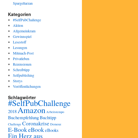
Spargeltarzan
Kategorien
#SelfPubChallenge
Aktion
Allgemeinkram
Gewinnspiel
Lesestoff
Lesungen
Mitmach-Post
Privatleben
Rezensionen
Schreibtipp
Selfpublishing
Storys
Veröffentlichungen
Schlagwörter
#SelfPubChallenge
Amazon
2018
Arbeitstempo
Buchempfehlung
Buchtipp
Coronakrise
Challenge
Demenz
E-Book
eBook
eBooks
Ein Herz aus