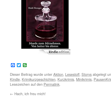
Facebook
Twitter
Dieser Beitrag wurde unter
Aktion
,
Lesestoff
,
Storys
abgelegt u
Kindle
,
Krimikurzgeschichten
,
Kurzkrimis
,
Minikrimis
,
PausenKri
Lesezeichen auf den
Permalink
.
←
Hach, ich freu mich!