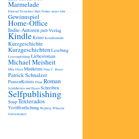
Marmelade
Entwurf
Ersticktes Matt
Frohes neues Jahr
Gewinnspiel
Home-Office
Indie-Autoren
jmb-Verlag
Kindle
Krimi
Krimikomödie
Kurzgeschichte
Kurzgeschichten
Leseburg
Liebesroman
Leseempfehlung
Michael Meisheit
Minikrimi
Mila Olsen
Nina C. Hasse
Patrick Schnalzer
Roman
PausenKrimis
Pläne
Schreiben
Schildkröten und Hasen
Selfpublishing
Texterados
Soap
Veröffentlichung
Wegberg
Wünsche
Zufriedenheit