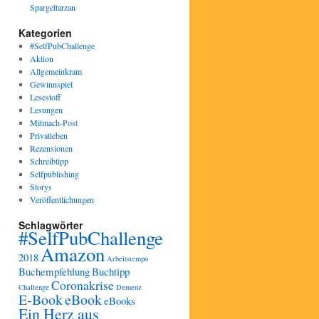
Spargeltarzan
Kategorien
#SelfPubChallenge
Aktion
Allgemeinkram
Gewinnspiel
Lesestoff
Lesungen
Mitmach-Post
Privatleben
Rezensionen
Schreibtipp
Selfpublishing
Storys
Veröffentlichungen
Schlagwörter
#SelfPubChallenge
Amazon
2018
Arbeitstempo
Buchempfehlung
Buchtipp
Coronakrise
Challenge
Demenz
E-Book
eBook
eBooks
Ein Herz aus