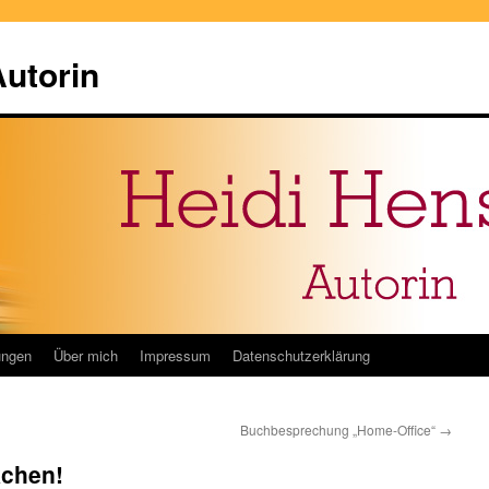
Autorin
ungen
Über mich
Impressum
Datenschutzerklärung
Buchbesprechung „Home-Office“
→
kchen!