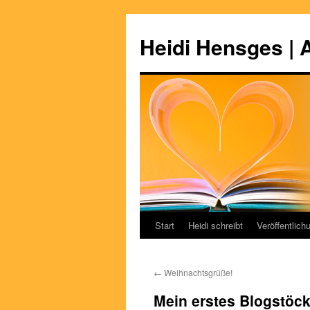
Zum
Inhalt
Heidi Hensges | 
springen
Start
Heidi schreibt
Veröffentlich
←
Weihnachtsgrüße!
Mein erstes Blogstöc