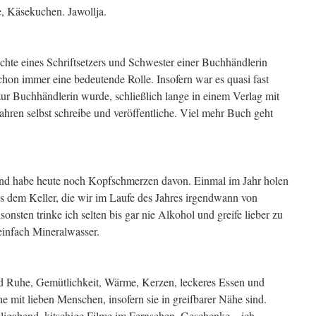
e, Käsekuchen. Jawollja.
chte eines Schriftsetzers und Schwester einer Buchhändlerin
hon immer eine bedeutende Rolle. Insofern war es quasi fast
 zur Buchhändlerin wurde, schließlich lange in einem Verlag mit
Jahren selbst schreibe und veröffentliche. Viel mehr Buch geht
 und habe heute noch Kopfschmerzen davon. Einmal im Jahr holen
us dem Keller, die wir im Laufe des Jahres irgendwann von
sten trinke ich selten bis gar nie Alkohol und greife lieber zu
einfach Mineralwasser.
d Ruhe, Gemütlichkeit, Wärme, Kerzen, leckeres Essen und
mit lieben Menschen, insofern sie in greifbarer Nähe sind.
iligabend, kitschige Filme im Fernsehen. Geschenke – ich