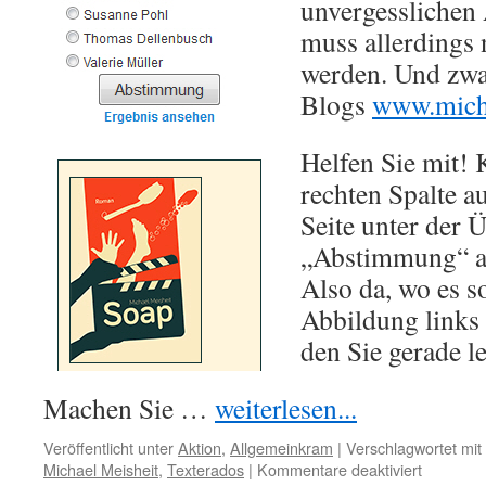
unvergesslichen
muss allerdings
werden. Und zwar
Blogs
www.micha
Helfen Sie mit! K
rechten Spalte a
Seite unter der 
„Abstimmung“ a
Also da, wo es so
Abbildung links
den Sie gerade l
Machen Sie …
weiterlesen...
Veröffentlicht unter
Aktion
,
Allgemeinkram
|
Verschlagwortet mit
für
Michael Meisheit
,
Texterados
|
Kommentare deaktiviert