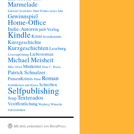
Marmelade
Entwurf
Ersticktes Matt
Frohes neues Jahr
Gewinnspiel
Home-Office
Indie-Autoren
jmb-Verlag
Kindle
Krimi
Krimikomödie
Kurzgeschichte
Kurzgeschichten
Leseburg
Liebesroman
Leseempfehlung
Michael Meisheit
Minikrimi
Mila Olsen
Nina C. Hasse
Patrick Schnalzer
Roman
PausenKrimis
Pläne
Schreiben
Schildkröten und Hasen
Selfpublishing
Texterados
Soap
Veröffentlichung
Wegberg
Wünsche
Zufriedenheit
Mit Stolz präsentiert von WordPress.