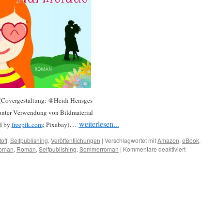
(Covergestaltung: @Heidi Hensges
unter Verwendung von Bildmaterial
…
weiterlesen...
d by
freepik.com
; Pixabay)
off
,
Selfpublishing
,
Veröffentlichungen
|
Verschlagwortet mit
Amazon
,
eBook
,
für
roman
,
Roman
,
Selfpublishing
,
Sommerroman
|
Kommentare deaktiviert
Hurra,
ich
lebe
noch.