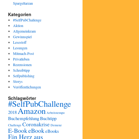
Spargeltarzan
Kategorien
#SelfPubChallenge
Aktion
Allgemeinkram
Gewinnspiel
Lesestoff
Lesungen
Mitmach-Post
Privatleben
Rezensionen
Schreibtipp
Selfpublishing
Storys
Veröffentlichungen
Schlagwörter
#SelfPubChallenge
Amazon
2018
Arbeitstempo
Buchempfehlung
Buchtipp
Coronakrise
Challenge
Demenz
E-Book
eBook
eBooks
Ein Herz aus