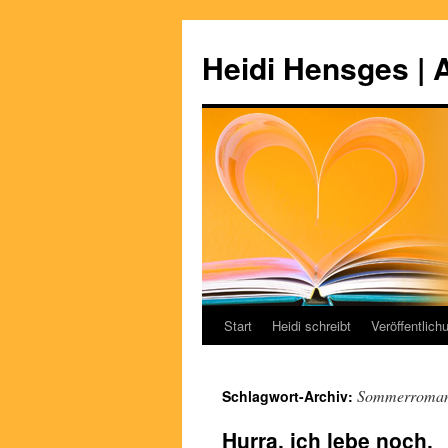
Zum
Inhalt
Heidi Hensges | 
springen
Start
Heidi schreibt
Veröffentlich
Sommerroma
Schlagwort-Archiv:
Hurra, ich lebe noch.