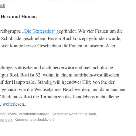
idi
t Herz und Humor.
hreibgruppe
„Die Texterados“
gegründet. Wir vier Frauen um die
ie Schublade geschrieben. Bis ein Buchkonzept gefunden wurde,
n wer könnte besser Geschichten für Frauen in unserem Alter
 schräge, satirische und auch herzerwärmend melancholische
gur Rosi. Rosi ist 52, wohnt in einem nordrhein-westfälischen
uf der Hauptstraße. Ständig will irgendwer Hilfe von ihr, der
t genauso wie die Wechseljahres-Beschwerden, und dann tauchen
lück muss Rosi die Turbulenzen des Landlebens nicht alleine
 …
weiterlesen...
off
,
Storys
,
Veröffentlichungen
|
Verschlagwortet mit
eBook
,
für
chungen
|
Kommentare deaktiviert
„Hallo
ROSI!“
ist