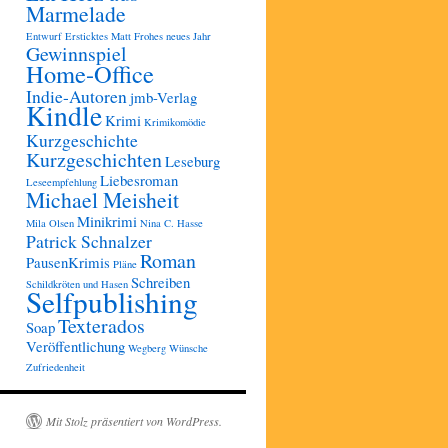
Marmelade
Entwurf
Ersticktes Matt
Frohes neues Jahr
Gewinnspiel
Home-Office
Indie-Autoren
jmb-Verlag
Kindle
Krimi
Krimikomödie
Kurzgeschichte
Kurzgeschichten
Leseburg
Liebesroman
Leseempfehlung
Michael Meisheit
Minikrimi
Mila Olsen
Nina C. Hasse
Patrick Schnalzer
Roman
PausenKrimis
Pläne
Schreiben
Schildkröten und Hasen
Selfpublishing
Texterados
Soap
Veröffentlichung
Wegberg
Wünsche
Zufriedenheit
Mit Stolz präsentiert von WordPress.