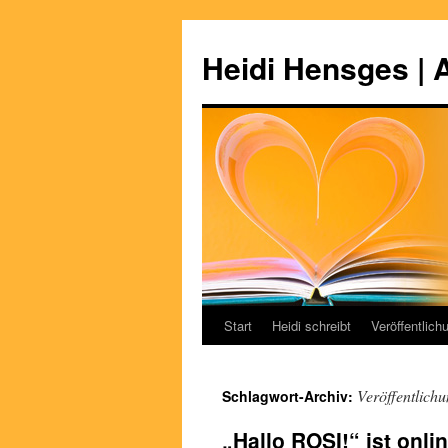
Zum
Inhalt
Heidi Hensges | 
springen
Start
Heidi schreibt
Veröffentlich
Veröffentlich
Schlagwort-Archiv:
„Hallo ROSI!“ ist onl