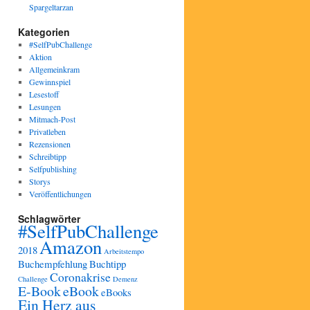
Spargeltarzan
Kategorien
#SelfPubChallenge
Aktion
Allgemeinkram
Gewinnspiel
Lesestoff
Lesungen
Mitmach-Post
Privatleben
Rezensionen
Schreibtipp
Selfpublishing
Storys
Veröffentlichungen
Schlagwörter
#SelfPubChallenge
Amazon
2018
Arbeitstempo
Buchempfehlung
Buchtipp
Coronakrise
Challenge
Demenz
E-Book
eBook
eBooks
Ein Herz aus