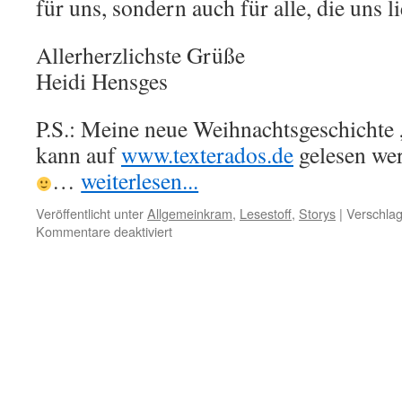
für uns, sondern auch für alle, die uns l
Allerherzlichste Grüße
Heidi Hensges
P.S.: Meine neue Weihnachtsgeschicht
kann auf
www.texterados.de
gelesen wer
…
weiterlesen...
Veröffentlicht unter
Allgemeinkram
,
Lesestoff
,
Storys
|
Verschlag
für
Kommentare deaktiviert
Weihnachtsgrüße!