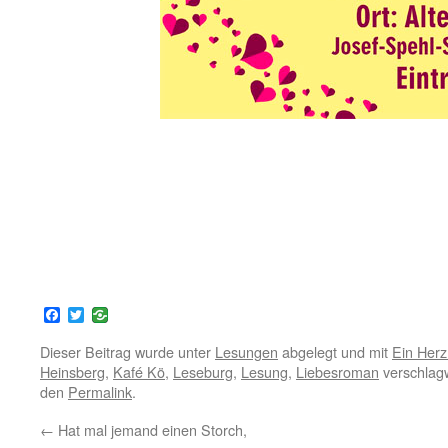
Facebook
Twitter
Dieser Beitrag wurde unter
Lesungen
abgelegt und mit
Ein Her
Heinsberg
,
Kafé Kö
,
Leseburg
,
Lesung
,
Liebesroman
verschlagw
den
Permalink
.
←
Hat mal jemand einen Storch,