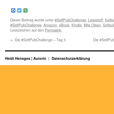
Facebook
Twitter
Dieser Beitrag wurde unter
#SelfPubChallenge
,
Lesestoff
,
Selfp
#SelfPubChallenge
,
Amazon
,
eBook
,
Kindle
,
Mila Olsen
,
Selfpu
Lesezeichen auf den
Permalink
.
←
Die #SelfPubChallenge – Tag 3
Die #SelfPub
Heidi Hensges | Autorin
Datenschutzerklärung