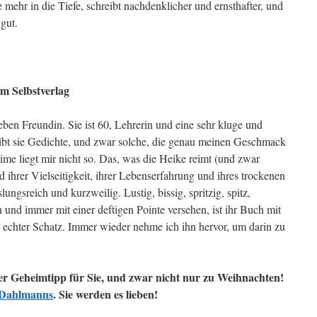
 mehr in die Tiefe, schreibt nachdenklicher und ernsthafter, und
 gut.
m Selbstverlag
ieben Freundin. Sie ist 60, Lehrerin und eine sehr kluge und
eibt sie Gedichte, und zwar solche, die genau meinen Geschmack
ime liegt mir nicht so. Das, was die Heike reimt (und zwar
d ihrer Vielseitigkeit, ihrer Lebenserfahrung und ihres trockenen
ngsreich und kurzweilig. Lustig, bissig, spritzig, spitz,
ch und immer mit einer deftigen Pointe versehen, ist ihr Buch mit
n echter Schatz. Immer wieder nehme ich ihn hervor, um darin zu
er Geheimtipp für Sie, und zwar nicht nur zu Weihnachten!
e Dahlmanns
. Sie werden es lieben!