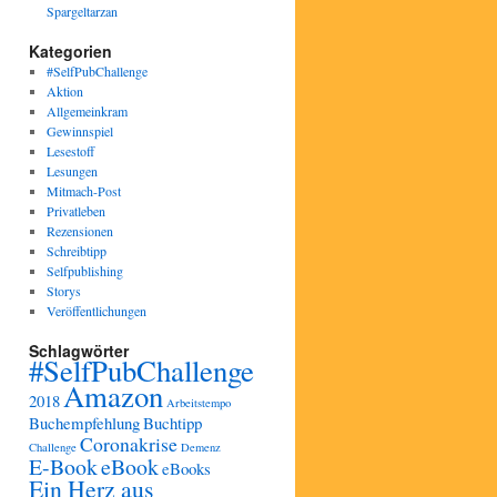
Spargeltarzan
Kategorien
#SelfPubChallenge
Aktion
Allgemeinkram
Gewinnspiel
Lesestoff
Lesungen
Mitmach-Post
Privatleben
Rezensionen
Schreibtipp
Selfpublishing
Storys
Veröffentlichungen
Schlagwörter
#SelfPubChallenge
Amazon
2018
Arbeitstempo
Buchempfehlung
Buchtipp
Coronakrise
Challenge
Demenz
E-Book
eBook
eBooks
Ein Herz aus