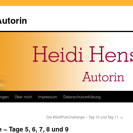
Autorin
ungen
Über mich
Impressum
Datenschutzerklärung
Die #SelfPubChallenge – Tag 10 und Tag 11
→
– Tage 5, 6, 7, 8 und 9