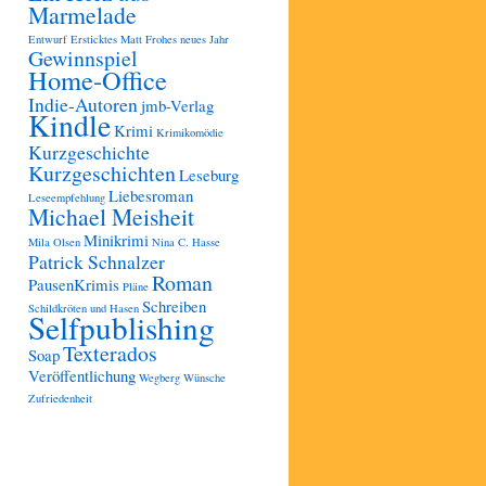
Marmelade
Entwurf
Ersticktes Matt
Frohes neues Jahr
Gewinnspiel
Home-Office
Indie-Autoren
jmb-Verlag
Kindle
Krimi
Krimikomödie
Kurzgeschichte
Kurzgeschichten
Leseburg
Liebesroman
Leseempfehlung
Michael Meisheit
Minikrimi
Mila Olsen
Nina C. Hasse
Patrick Schnalzer
Roman
PausenKrimis
Pläne
Schreiben
Schildkröten und Hasen
Selfpublishing
Texterados
Soap
Veröffentlichung
Wegberg
Wünsche
Zufriedenheit