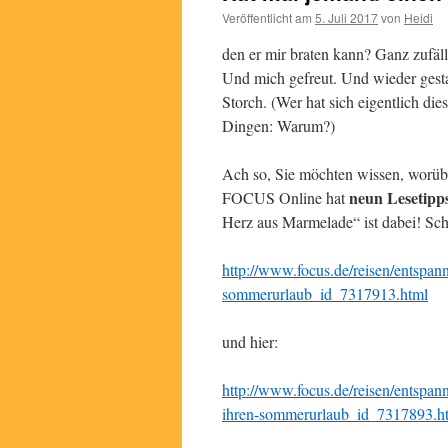
Veröffentlicht am
5. Juli 2017
von
Heidi
den er mir braten kann? Ganz zufäll
Und mich gefreut. Und wieder gesta
Storch. (Wer hat sich eigentlich di
Dingen: Warum?)
Ach so, Sie möchten wissen, worübe
neun Lesetipp
FOCUS Online hat
Herz aus Marmelade“ ist dabei! Sch
http://www.focus.de/reisen/entspann
sommerurlaub_id_7317913.html
und hier:
http://www.focus.de/reisen/entspan
ihren-sommerurlaub_id_7317893.h