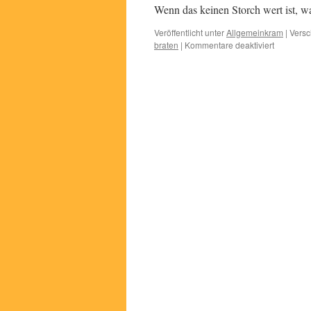
Wenn das keinen Storch wert ist,
Veröffentlicht unter
Allgemeinkram
|
Versc
für
braten
|
Kommentare deaktiviert
Hat
mal
jemand
einen
Storch,