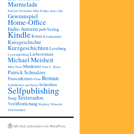
Marmelade
Entwurf
Ersticktes Matt
Frohes neues Jahr
Gewinnspiel
Home-Office
Indie-Autoren
jmb-Verlag
Kindle
Krimi
Krimikomödie
Kurzgeschichte
Kurzgeschichten
Leseburg
Liebesroman
Leseempfehlung
Michael Meisheit
Minikrimi
Mila Olsen
Nina C. Hasse
Patrick Schnalzer
Roman
PausenKrimis
Pläne
Schreiben
Schildkröten und Hasen
Selfpublishing
Texterados
Soap
Veröffentlichung
Wegberg
Wünsche
Zufriedenheit
Mit Stolz präsentiert von WordPress.