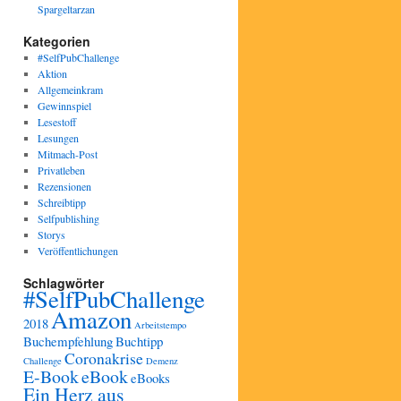
Spargeltarzan
Kategorien
#SelfPubChallenge
Aktion
Allgemeinkram
Gewinnspiel
Lesestoff
Lesungen
Mitmach-Post
Privatleben
Rezensionen
Schreibtipp
Selfpublishing
Storys
Veröffentlichungen
Schlagwörter
#SelfPubChallenge
Amazon
2018
Arbeitstempo
Buchempfehlung
Buchtipp
Coronakrise
Challenge
Demenz
E-Book
eBook
eBooks
Ein Herz aus