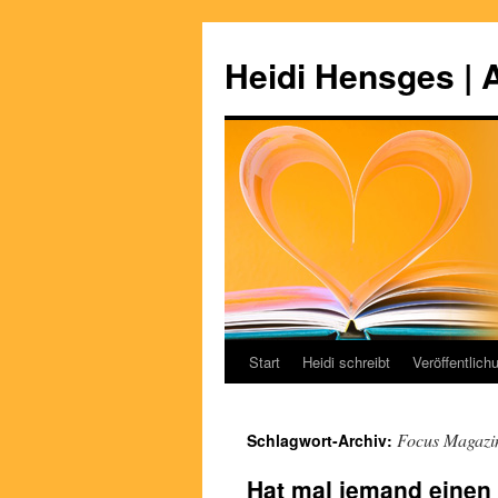
Zum
Inhalt
Heidi Hensges | 
springen
Start
Heidi schreibt
Veröffentlich
Focus Magazi
Schlagwort-Archiv:
Hat mal jemand einen 