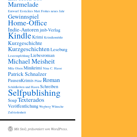
Marmelade
Entwurf
Ersticktes Matt
Frohes neues Jahr
Gewinnspiel
Home-Office
Indie-Autoren
jmb-Verlag
Kindle
Krimi
Krimikomödie
Kurzgeschichte
Kurzgeschichten
Leseburg
Liebesroman
Leseempfehlung
Michael Meisheit
Minikrimi
Mila Olsen
Nina C. Hasse
Patrick Schnalzer
Roman
PausenKrimis
Pläne
Schreiben
Schildkröten und Hasen
Selfpublishing
Texterados
Soap
Veröffentlichung
Wegberg
Wünsche
Zufriedenheit
Mit Stolz präsentiert von WordPress.