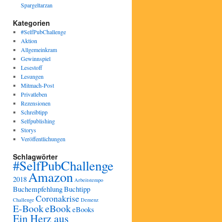
Spargeltarzan
Kategorien
#SelfPubChallenge
Aktion
Allgemeinkram
Gewinnspiel
Lesestoff
Lesungen
Mitmach-Post
Privatleben
Rezensionen
Schreibtipp
Selfpublishing
Storys
Veröffentlichungen
Schlagwörter
#SelfPubChallenge
Amazon
2018
Arbeitstempo
Buchempfehlung
Buchtipp
Coronakrise
Challenge
Demenz
E-Book
eBook
eBooks
Ein Herz aus