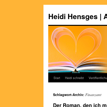
Zum
Inhalt
Heidi Hensges | 
springen
Start
Heidi schreibt
Veröffentlich
Finanzamt
Schlagwort-Archiv:
Der Roman, den ich mi