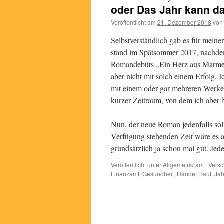
oder Das Jahr kann d
Veröffentlicht am
21. Dezember 2018
von
Selbstverständlich gab es für mein
stand im Spätsommer 2017, nachde
Romandebüts „Ein Herz aus Marmelad
aber nicht mit solch einem Erfolg. 
mit einem oder gar mehreren Werken 
kurzer Zeitraum, von dem ich aber b
Nun, der neue Roman jedenfalls soll
Verfügung stehenden Zeit wäre es a
grundsätzlich ja schon mal gut. Jede
Veröffentlicht unter
Allgemeinkram
|
Versc
Finanzamt
,
Gesundheit
,
Hände
,
Haut
,
Ja