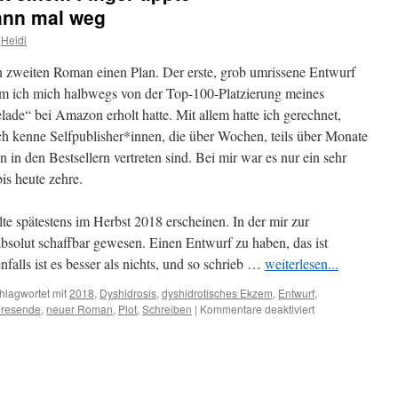
ann mal weg
Heidi
en zweiten Roman einen Plan. Der erste, grob umrissene Entwurf
m ich mich halbwegs von der Top-100-Platzierung meines
e“ bei Amazon erholt hatte. Mit allem hatte ich gerechnet,
Ich kenne Selfpublisher*innen, die über Wochen, teils über Monate
in den Bestsellern vertreten sind. Bei mir war es nur ein sehr
is heute zehre.
te spätestens im Herbst 2018 erscheinen. In der mir zur
bsolut schaffbar gewesen. Einen Entwurf zu haben, das ist
nfalls ist es besser als nichts, und so schrieb …
weiterlesen...
hlagwortet mit
2018
,
Dyshidrosis
,
dyshidrotisches Ekzem
,
Entwurf
,
für
hresende
,
neuer Roman
,
Plot
,
Schreiben
|
Kommentare deaktiviert
Der
Roman,
den
ich
mit