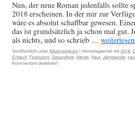
Nun, der neue Roman jedenfalls sollte s
2018 erscheinen. In der mir zur Verfüg
wäre es absolut schaffbar gewesen. Ein
das ist grundsätzlich ja schon mal gut. J
als nichts, und so schrieb …
weiterlesen.
Veröffentlicht unter
Allgemeinkram
|
Verschlagwortet mit
2018
,
D
Entwurf
,
Finanzamt
,
Gesundheit
,
Hände
,
Haut
,
Jahresende
,
neu
für
Kommentare deaktiviert
Der
Roman,
den
ich
mit
einem
Finger
tippte
oder
Das
Jahr
kann