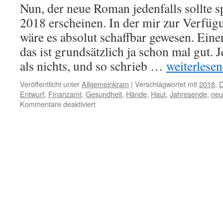
Nun, der neue Roman jedenfalls sollte s
2018 erscheinen. In der mir zur Verfüg
wäre es absolut schaffbar gewesen. Ein
das ist grundsätzlich ja schon mal gut. J
als nichts, und so schrieb …
weiterlesen.
Veröffentlicht unter
Allgemeinkram
|
Verschlagwortet mit
2018
,
D
Entwurf
,
Finanzamt
,
Gesundheit
,
Hände
,
Haut
,
Jahresende
,
neu
für
Kommentare deaktiviert
Der
Roman,
den
ich
mit
einem
Finger
tippte
oder
Das
Jahr
kann