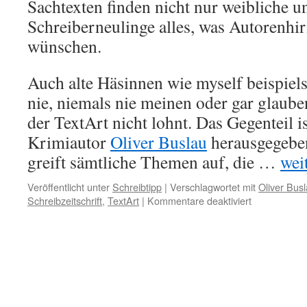
Sachtexten finden nicht nur weibliche 
Schreiberneulinge alles, was Autorenhir
wünschen.
Auch alte Häsinnen wie myself beispiels
nie, niemals nie meinen oder gar glaube
der TextArt nicht lohnt. Das Gegenteil is
Krimiautor
Oliver Buslau
herausgegebe
greift sämtliche Themen auf, die …
weit
Veröffentlicht unter
Schreibtipp
|
Verschlagwortet mit
Oliver Bus
für
Schreibzeitschrift
,
TextArt
|
Kommentare deaktiviert
Die
TextArt.
DAS
Schreibmaga
überhaupt.