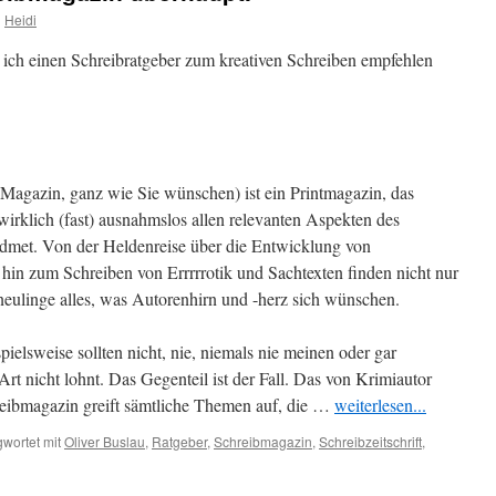
n
Heidi
ich einen Schreibratgeber zum kreativen Schreiben empfehlen
-Magazin, ganz wie Sie wünschen) ist ein Printmagazin, das
 wirklich (fast) ausnahmslos allen relevanten Aspekten des
idmet. Von der Heldenreise über die Entwicklung von
 hin zum Schreiben von Errrrrotik und Sachtexten finden nicht nur
eulinge alles, was Autorenhirn und -herz sich wünschen.
ielsweise sollten nicht, nie, niemals nie meinen oder gar
Art nicht lohnt. Das Gegenteil ist der Fall. Das von Krimiautor
ibmagazin greift sämtliche Themen auf, die …
weiterlesen...
wortet mit
Oliver Buslau
,
Ratgeber
,
Schreibmagazin
,
Schreibzeitschrift
,