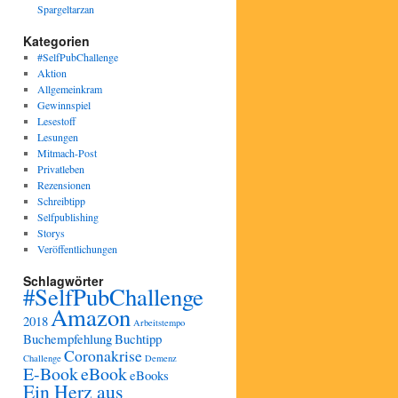
Spargeltarzan
Kategorien
#SelfPubChallenge
Aktion
Allgemeinkram
Gewinnspiel
Lesestoff
Lesungen
Mitmach-Post
Privatleben
Rezensionen
Schreibtipp
Selfpublishing
Storys
Veröffentlichungen
Schlagwörter
#SelfPubChallenge
Amazon
2018
Arbeitstempo
Buchempfehlung
Buchtipp
Coronakrise
Challenge
Demenz
E-Book
eBook
eBooks
Ein Herz aus