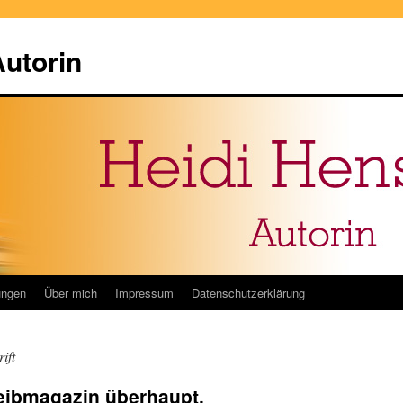
Autorin
ungen
Über mich
Impressum
Datenschutzerklärung
ift
reibmagazin überhaupt.