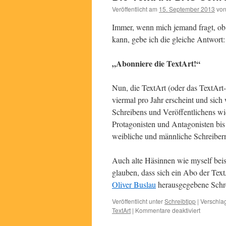
Veröffentlicht am
15. September 2013
vo
Immer, wenn mich jemand fragt, ob 
kann, gebe ich die gleiche Antwort:
„Abonniere die TextArt!“
Nun, die TextArt (oder das TextArt
viermal pro Jahr erscheint und sich
Schreibens und Veröffentlichens w
Protagonisten und Antagonisten bis
weibliche und männliche Schreibern
Auch alte Häsinnen wie myself beisp
glauben, dass sich ein Abo der Text
Oliver Buslau
herausgegebene Schre
Veröffentlicht unter
Schreibtipp
|
Verschlag
für
TextArt
|
Kommentare deaktiviert
Die