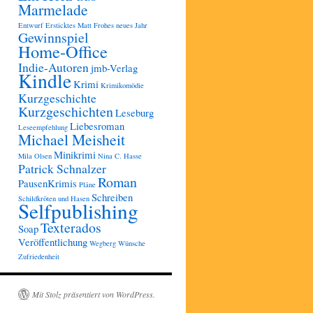
Marmelade
Entwurf
Ersticktes Matt
Frohes neues Jahr
Gewinnspiel
Home-Office
Indie-Autoren
jmb-Verlag
Kindle
Krimi
Krimikomödie
Kurzgeschichte
Kurzgeschichten
Leseburg
Liebesroman
Leseempfehlung
Michael Meisheit
Minikrimi
Mila Olsen
Nina C. Hasse
Patrick Schnalzer
Roman
PausenKrimis
Pläne
Schreiben
Schildkröten und Hasen
Selfpublishing
Texterados
Soap
Veröffentlichung
Wegberg
Wünsche
Zufriedenheit
Mit Stolz präsentiert von WordPress.