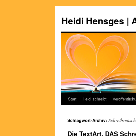
Zum
Inhalt
Heidi Hensges | 
springen
Start
Heidi schreibt
Veröffentlich
Schreibzeitschr
Schlagwort-Archiv:
Die TextArt. DAS Sch